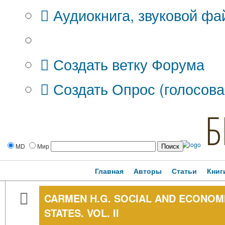
Аудиокнига, звуковой фа
Дополнительные опции:
Создать ветку Форума
Создать Опрос (голосова
Б
MD
Мир
Главная
Авторы
Статьи
Книг
CARMEN H.G. SOCIAL AND ECONOMI
STATES. VOL. II