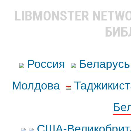
LIBMONSTER NETW
БИБ
Россия
Беларусь
Молдова
Таджикист
Бе
США-Великобрит