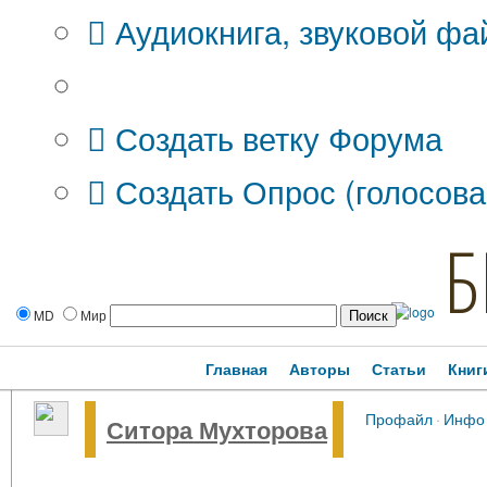
Аудиокнига, звуковой фа
Дополнительные опции:
Создать ветку Форума
Создать Опрос (голосова
Б
MD
Мир
Главная
Авторы
Статьи
Книг
Профайл
·
Инфо
Ситора Мухторова