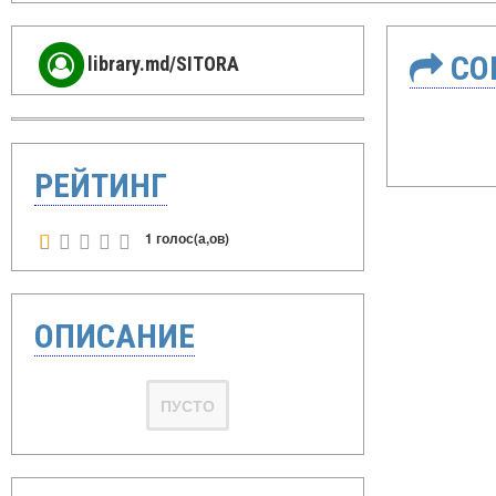
СО
library.md/SITORA
РЕЙТИНГ
1 голос(а,ов)
ОПИСАНИЕ
ПУСТО