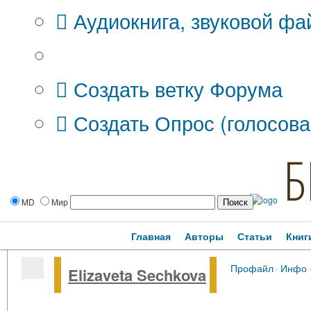
Аудиокнига, звуковой фа
Дополнительные опции:
Создать ветку Форума
Создать Опрос (голосова
Б
MD
Мир
Главная
Авторы
Статьи
Книг
Профайл
·
Инфо
Elizaveta Sechkova