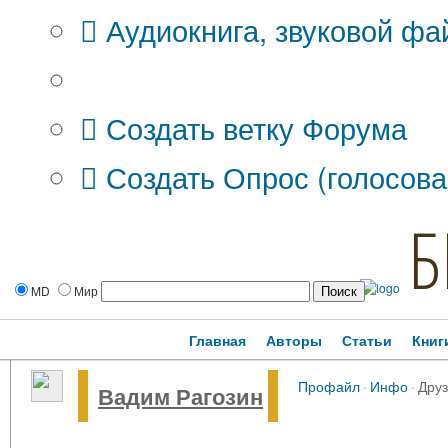
Аудиокнига, звуковой фа
Дополнительные опции:
Создать ветку Форума
Создать Опрос (голосова
Б
MD
Мир
Главная
Авторы
Статьи
Книг
Профайл
·
Инфо
·
Друз
Вадим Рагозин