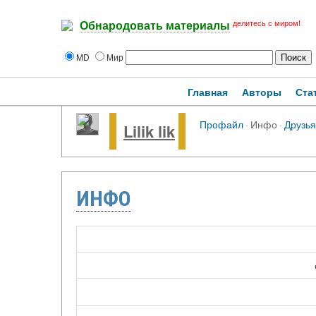
делитесь с миром!
Обнародовать материалы
MD
Мир
Главная
Авторы
Ста
Профайл
·
Инфо
·
Друзья
Lilik lik
ИНФО