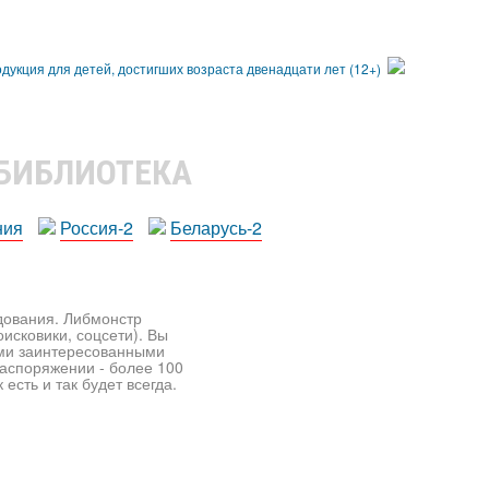
 БИБЛИОТЕКА
ния
Россия-2
Беларусь-2
едования. Либмонстр
исковики, соцсети). Вы
ими заинтересованными
распоряжении - более 100
есть и так будет всегда.