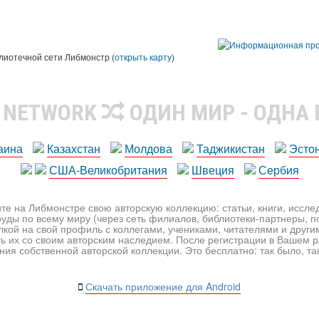
лиотечной сети Либмонстр (
открыть карту
)
R NETWORK
ОДИН МИР - ОДНА
аина
Казахстан
Молдова
Таджикистан
Эсто
США-Великобритания
Швеция
Сербия
те на Либмонстре свою авторскую коллекцию: статьи, книги, иссл
уды по всему миру (через сеть филиалов, библиотеки-партнеры, по
лкой на свой профиль с коллегами, учениками, читателями и друг
ь их со своим авторским наследием. После регистрации в Вашем 
ия собственной авторской коллекции. Это бесплатно: так было, так 
Скачать приложение для Android