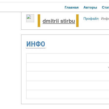
Главная
Авторы
Ста
Профайл
·
Инф
dmitrii stirbu
ИНФО