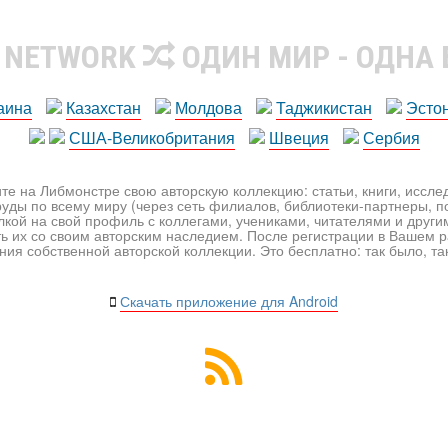
R NETWORK
ОДИН МИР - ОДНА
аина
Казахстан
Молдова
Таджикистан
Эсто
США-Великобритания
Швеция
Сербия
те на Либмонстре свою авторскую коллекцию: статьи, книги, иссл
уды по всему миру (через сеть филиалов, библиотеки-партнеры, по
лкой на свой профиль с коллегами, учениками, читателями и друг
ь их со своим авторским наследием. После регистрации в Вашем 
ия собственной авторской коллекции. Это бесплатно: так было, так 
Скачать приложение для Android