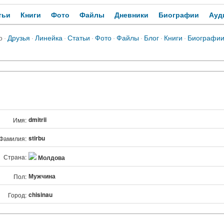
тьи
Книги
Фото
Файлы
Дневники
Биографии
Ауд
о
·
Друзья
·
Линейка
·
Статьи
·
Фото
·
Файлы
·
Блог
·
Книги
·
Биографи
dmitrii
Имя:
stirbu
Фамилия:
Страна:
Молдова
Мужчина
Пол:
chisinau
Город: