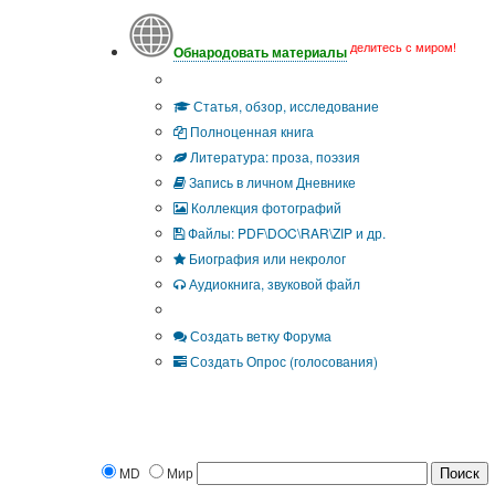
делитесь с миром!
Обнародовать материалы
Что Вы публикуете?
Статья, обзор, исследование
Полноценная книга
Литература: проза, поэзия
Запись в личном Дневнике
Коллекция фотографий
Файлы: PDF\DOC\RAR\ZIP и др.
Биография или некролог
Аудиокнига, звуковой файл
Дополнительные опции:
Создать ветку Форума
Создать Опрос (голосования)
MD
Мир