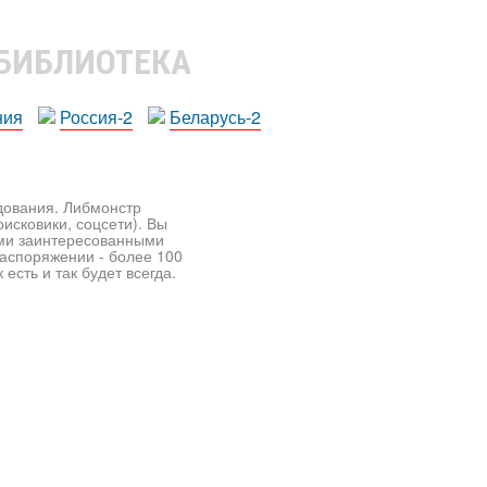
 БИБЛИОТЕКА
ния
Россия-2
Беларусь-2
едования. Либмонстр
исковики, соцсети). Вы
ими заинтересованными
распоряжении - более 100
есть и так будет всегда.