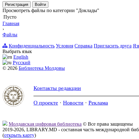
Регистрация
Войти
Просмотреть файлы по категории "Доклады"
Пусто
Главная
›
Файлы
Конфиденциальность
Условия
Справка
Пригласить друга
Яз
Выбрать язык
English
Русский
© 2026
Библиотека Молдовы
Контакты редакции
О проекте
·
Новости
·
Реклама
Молдавская цифровая библиотека
© Все права защищены
2019-2026, LIBRARY.MD - составная часть международной би
(
открыть карту
)