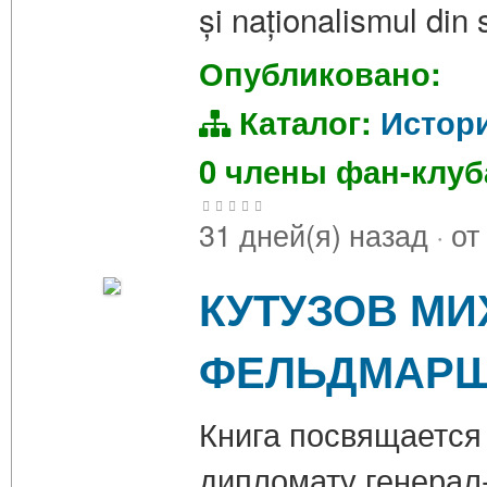
și naționalismul din
Опубликовано:
Каталог:
Истор
0 члены фан-клу
31 дней(я) назад
·
от
КУТУЗОВ МИ
ФЕЛЬДМАР
Книга посвящается 
дипломату генерал-