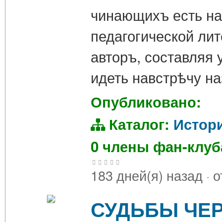
чинающихъ есть на
педагогической лит
авторъ, составляя 
идеть навстрѣчу н
Опубликовано:
Каталог:
Истор
0 члены фан-клу
183 дней(я) назад
·
о
СУДЬБЫ ЧЕР