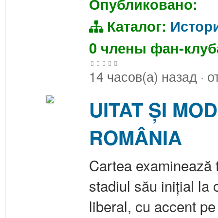
Опубликовано:
Каталог:
Истор
0 члены фан-клу
14 часов(а) назад
·
о
UITAT ȘI MO
ROMÂNIA
Cartea examinează t
stadiul său inițial l
liberal, cu accent p