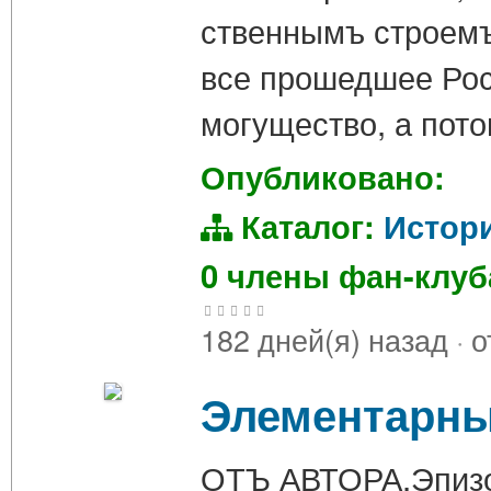
ственнымъ строемъ
все прошедшее Росс
могущество, а пот
Опубликовано:
Каталог:
Истор
0 члены фан-клу
182 дней(я) назад
·
о
Элементарный
ОТЪ АВТОРА.Эпизод