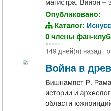
магистра. Вийон –
Опубликовано:
Каталог:
Искус
0 члены фан-клу
149 дней(я) назад
·
о
Война в дре
Вишнампет Р. Рама
истории и археолог
области южноиндийс