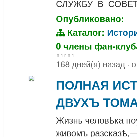
СЛУЖБУ В СОВЕ
Опубликовано:
Каталог:
Истор
0 члены фан-клу
168 дней(я) назад
·
о
ПОЛНАЯ ИСТО
ДВУХЪ ТОМА
Жизнь человѣка поу
живомъ разсказѣ,—ж