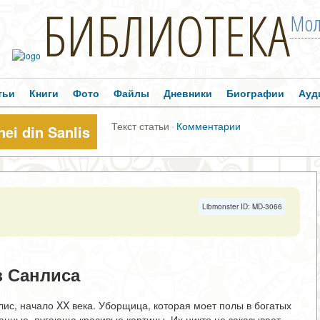
БИБЛИОТЕКА
Мол
тьи
Книги
Фото
Файлы
Дневники
Биографии
Ауд
Текст статьи
·
Комментарии
nei din Sanlis
Libmonster ID: MD-3066
 Санлиса
лис, начало XX века. Уборщица, которая моет полы в богатых
анные, пугающе красивые картины. Их никто не заказывает,