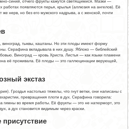
ёмно-синий, отчего фрукты кажутся светящимися. Мазки —
 работах появляются перья, крылья (аллюзия на ангелов). Её
т же нерв, но без его мужского надрыва, а с женской, почти
ев
и, виноград, тыквы, каштаны. Но эти плоды имеют форму
аны. Серафина вкладывала в них душу. Яблоко — библейский
бовью. Виноград — кровь Христа. Листья — как языки пламени
она её проживала. Её плоды — это галлюцинации верующей,
озный экстаз
я). Гроздья настолько тяжелы, что гнут ветки, они написаны с
вхаристии, превращения плоти в дух. Серафина говорила:
ла гимны во время работы. Её фрукты — это не натюрморт, это
ух, а дух становится видимым через краски.
е присутствие