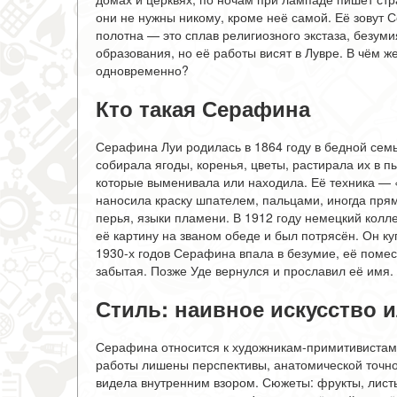
они не нужны никому, кроме неё самой. Её зовут 
полотна — это сплав религиозного экстаза, безум
образования, но её работы висят в Лувре. В чём 
одновременно?
Кто такая Серафина
Серафина Луи родилась в 1864 году в бедной семь
собирала ягоды, коренья, цветы, растирала их в пы
которые выменивала или находила. Её техника — «
наносила краску шпателем, пальцами, иногда прям
перья, языки пламени. В 1912 году немецкий колл
её картину на званом обеде и был потрясён. Он ку
1930-х годов Серафина впала в безумие, её помест
забытая. Позже Уде вернулся и прославил её имя.
Стиль: наивное искусство 
Серафина относится к художникам-примитивистам
работы лишены перспективы, анатомической точност
видела внутренним взором. Сюжеты: фрукты, лист