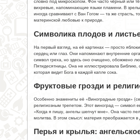
словно под микроскопом. Фон часто чёрный или т
вихревые, напоминающие языки пламени. В зрелых
иногда сравнивают с Ван Гогом — та же страсть, то
материнской любовью к природе.
Символика плодов и листь
На первый взгляд, на её картинах — просто яблок
сердец или глаз. Они напоминают внутренние орг
символ греха, но здесь оно очищено, обожжено лю
Пятидесятницы. Она не иллюстрировала Библию, 
которая видит Бога в каждой капле сока.
Фруктовые грозди и религи
Особенно знамениты её «Виноградные грозди» (сери
религиозным трепетом. Этот виноград — символ е
«Когда я пишу, ангелы шепчут мне». Она часто пе
молитва. В этом смысл: материя преображается в д
Перья и крылья: ангельско