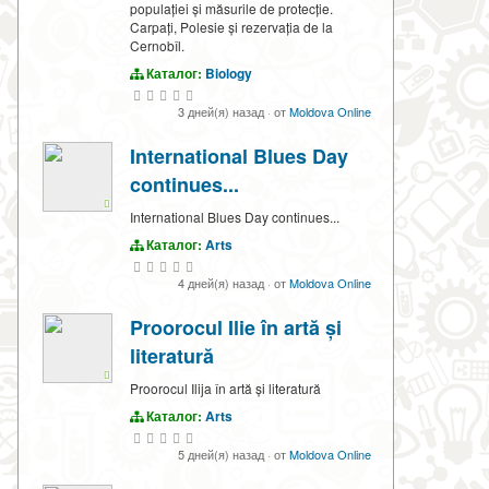
populației și măsurile de protecție.
Carpați, Polesie și rezervația de la
Cernobîl.
Каталог:
Biology
3 дней(я) назад
·
от
Moldova Online
International Blues Day
continues...
International Blues Day continues...
Каталог:
Arts
4 дней(я) назад
·
от
Moldova Online
Proorocul Ilie în artă și
literatură
Proorocul Ilija în artă și literatură
Каталог:
Arts
5 дней(я) назад
·
от
Moldova Online