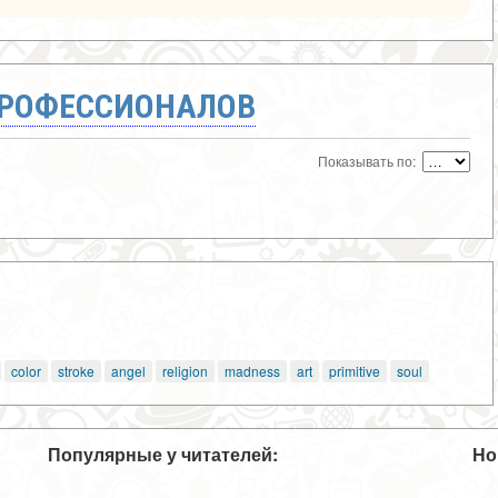
ПРОФЕССИОНАЛОВ
Показывать по:
color
stroke
angel
religion
madness
art
primitive
soul
Популярные у читателей:
Но