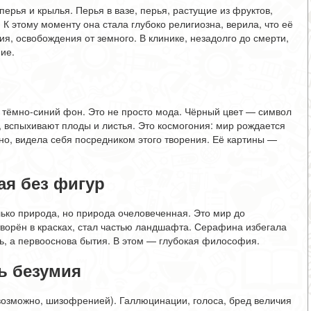
ерья и крылья. Перья в вазе, перья, растущие из фруктов,
 К этому моменту она стала глубоко религиозна, верила, что её
я, освобождения от земного. В клинике, незадолго до смерти,
ие.
тёмно-синий фон. Это не просто мода. Чёрный цвет — символ
ы, вспыхивают плоды и листья. Это космогония: мир рождается
о, видела себя посредником этого творения. Её картины —
ая без фигур
ько природа, но природа очеловеченная. Это мир до
творён в красках, стал частью ландшафта. Серафина избегала
ть, а первооснова бытия. В этом — глубокая философия.
ь безумия
озможно, шизофренией). Галлюцинации, голоса, бред величия