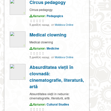
Circus pedagogy
Circus pedagogy
Каталог:
Pedagogics
5 дней(я) назад
·
от
Moldova Online
Medical clowning
Medical clowning
Каталог:
Medicine
5 дней(я) назад
·
от
Moldova Online
Absurditatea vieții în
clovnadă:
cinematografie, literatură,
artă
Absurditatea vieții în nebunie:
cinematografie, literatură, artă
Каталог:
Cultural Studies