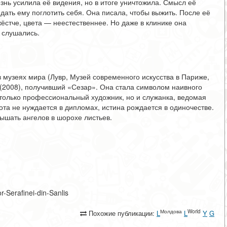
знь усилила её видения, но в итоге уничтожила. Смысл её
дать ему поглотить себя. Она писала, чтобы выжить. После её
ёстче, цвета — неестественнее. Но даже в клинике она
и слушались.
 музеях мира (Лувр, Музей современного искусства в Париже,
2008), получивший «Сезар». Она стала символом наивного
е только профессиональный художник, но и служанка, ведомая
та не нуждается в дипломах, истина рождается в одиночестве.
лышать ангелов в шорохе листьев.
or-Serafinei-din-Sanlis
Молдова
World
Похожие публикации:
L
L
Y
G