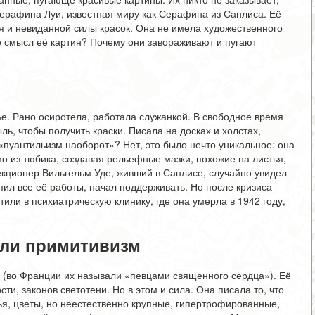
Серафина Луи, известная миру как Серафина из Санлиса. Её
ия и невиданной силы красок. Она не имела художественного
же смысл её картин? Почему они завораживают и пугают
е. Рано осиротела, работала служанкой. В свободное время
ль, чтобы получить краски. Писала на досках и холстах,
пуантильизм наоборот»? Нет, это было нечто уникальное: она
о из тюбика, создавая рельефные мазки, похожие на листья,
екционер Вильгельм Уде, живший в Санлисе, случайно увидел
пил все её работы, начал поддерживать. Но после кризиса
или в психиатрическую клинику, где она умерла в 1942 году,
или примитивизм
 (во Франции их называли «певцами священного сердца»). Её
и, законов светотени. Но в этом и сила. Она писала то, что
ья, цветы, но неестественно крупные, гипертрофированные,