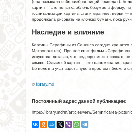
(она называла себя «избранницей Господа»). Боле
картин — это попытка облечь безумие в форму, не 
госпитализации картины стали мрачнее, перья — ж
продолжала рисовать на клочках бумаги, пока рук
Наследие и влияние
Картины Серафины из Санлиса сегодня хранятся в
Метрополитен). Про неё снят фильм «Серафина» (
искусства, доказав, что шедевры может создать н
свыше. Смысл её картин — это напоминание: красо
Её полотна учат видеть чудо в простом яблоке и с
©
library.md
Постоянный адрес данной публикации:
https://library.md/m/articles/view/Semnificarea-picturil