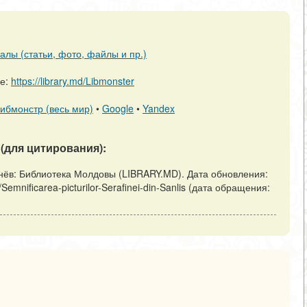
алы (статьи, фото, файлы и пр.)
ре:
https://library.md/Libmonster
ибмонстр (весь мир)
•
Google
•
Yandex
(для цитирования):
 Кишинёв: Библиотека Молдовы (LIBRARY.MD). Дата обновления:
w/Semnificarea-picturilor-Serafinei-din-Sanlis (дата обращения: