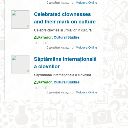
5 дней(я) назад
·
от
Moldova Online
Celebrated clownesses
and their mark on culture
Celebre clovnes și urma lor în cultură
Каталог:
Cultural Studies
5 дней(я) назад
·
от
Moldova Online
Săptămâna internațională
a clovnilor
Săptămâna internațională a clovnilor
Каталог:
Cultural Studies
6 дней(я) назад
·
от
Moldova Online