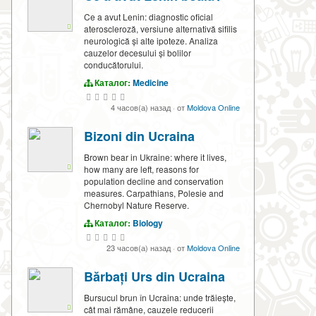
Ce a avut Lenin: diagnostic oficial
ateroscleroză, versiune alternativă sifilis
neurologică și alte ipoteze. Analiza
cauzelor decesului și bolilor
conducătorului.
Каталог:
Medicine
4 часов(а) назад
·
от
Moldova Online
Bizoni din Ucraina
Brown bear in Ukraine: where it lives,
how many are left, reasons for
population decline and conservation
measures. Carpathians, Polesie and
Chernobyl Nature Reserve.
Каталог:
Biology
23 часов(а) назад
·
от
Moldova Online
Bărbați Urs din Ucraina
Bursucul brun în Ucraina: unde trăiește,
cât mai rămâne, cauzele reducerii