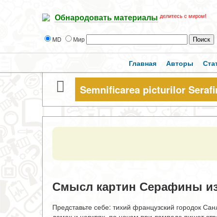
делитесь с миром!
Обнародовать материалы
MD
Мир
Главная
Авторы
Ста
Semnificarea picturilor Serafi
Смысл картин Серафины из
Представьте себе: тихий французский городок Сан
домах и церквях, по ночам при лампаде пишет стр