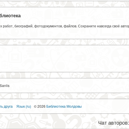
блиотека
ких работ, биографий, фотодокументов, файлов. Сохраните навсегда своё авт
 Sanlis
ть друга
Язык (ru)
© 2026
Библиотека Молдовы
Чат авторов