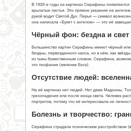
В 1920-е годы на картинах Серафины появляются п
крылатые листья. Это прямое указание на ангелов.
рукой водит Святой Дух. Перья — символ вознесени
она написала «Букет с ангелом» — это её завещан
Чёрный фон: бездна и свет
Большинство картин Серафины имеют чёрный или 
бездны, первозданного хаоса, но в нём, как звёзд
из тьмы божественным словом. Серафина, возможн
это теофания (явление Бога).
Отсутствие людей: вселенн
На её картинах нет людей. Нет даже Мадонны. Тол
грехопадения или после конца света. Человек рас
портретов, потому что её интересовала не личнос
Болезнь и творчество: гран
Серафина страдала психическим расстройством (в