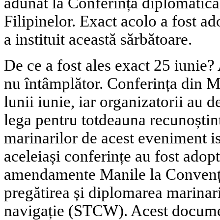
adunat la Conferința diplomatică
Filipinelor. Exact acolo a fost ad
a instituit această sărbătoare.
De ce a fost ales exact 25 iunie? 
nu întâmplător. Conferința din Ma
lunii iunie, iar organizatorii au d
lega pentru totdeauna recunoștin
marinarilor de acest eveniment ist
aceleiași conferințe au fost adop
amendamente Manile la Convenția
pregătirea și diplomarea marinaril
navigație (STCW). Acest documen