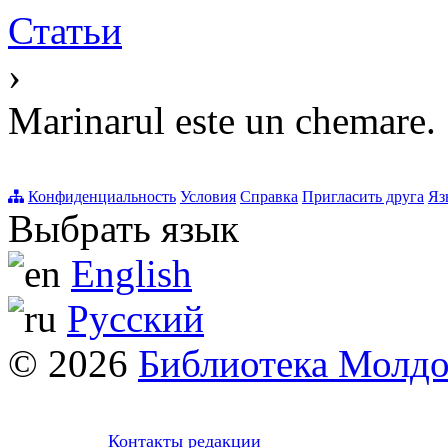
Статьи
›
Marinarul este un chemare.
Конфиденциальность
Условия
Справка
Пригласить друга
Яз
Выбрать язык
English
Русский
© 2026
Библиотека Молд
Контакты редакции