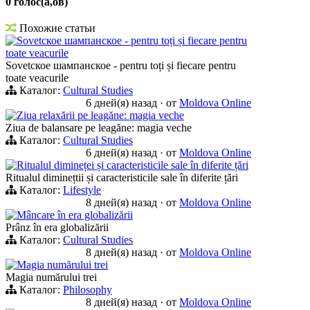
0 голос(а,ов)
Похожие статьи
Sovetское шампанское - pentru toți și fiecare pentru
toate veacurile
Sovetское шампанское - pentru toți și fiecare pentru
toate veacurile
Каталог:
Cultural Studies
6 дней(я) назад
·
от
Moldova Online
Ziua relaxării pe leagăne: magia veche
Ziua de balansare pe leagăne: magia veche
Каталог:
Cultural Studies
6 дней(я) назад
·
от
Moldova Online
Ritualul dimineței și caracteristicile sale în diferite țări
Ritualul diminețtii și caracteristicile sale în diferite țări
Каталог:
Lifestyle
8 дней(я) назад
·
от
Moldova Online
Mâncare în era globalizării
Prânz în era globalizării
Каталог:
Cultural Studies
8 дней(я) назад
·
от
Moldova Online
Magia numărului trei
Magia numărului trei
Каталог:
Philosophy
8 дней(я) назад
·
от
Moldova Online