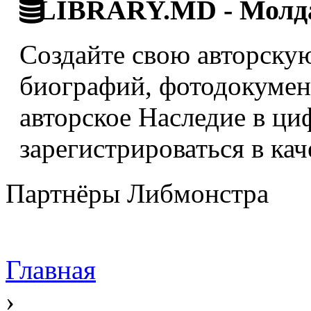
LIBRARY.MD - Молда
Создайте свою авторскую
биографий, фотодокумент
авторское Наследие в ци
зарегистрироваться в кач
Партнёры Либмонстра
Главная
›