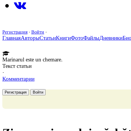
Регистрация
·
Войти
·
Главная
Авторы
Статьи
Книги
Фото
Файлы
Дневники
Би
Marinarul este un chemare.
Текст статьи
·
Комментарии
Регистрация
Войти