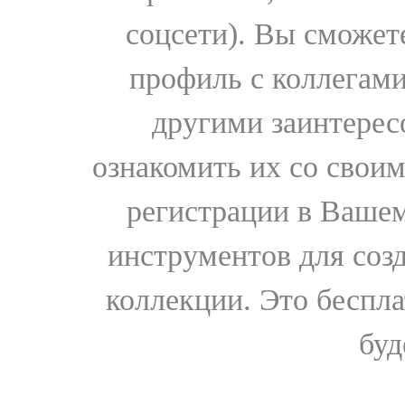
соцсети). Вы сможет
профиль с коллегами
другими заинтере
ознакомить их со свои
регистрации в Вашем
инструментов для соз
коллекции. Это бесплат
буд