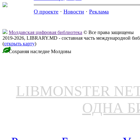
О проекте
·
Новости
·
Реклама
Молдавская цифровая библиотека
© Все права защищены
2019-2026, LIBRARY.MD - составная часть международной би
(
открыть карту
)
Сохраняя наследие Молдовы
LIBMONSTER N
ОДНА Б