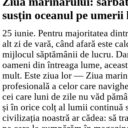
Ziua marinarului: sărbăt
susțin oceanul pe umerii 
25 iunie. Pentru majoritatea dintr
alt zi de vară, când afară este cal
mijlocul săptămânii de lucru. Da
oameni din întreaga lume, aceas
mult. Este ziua lor — Ziua marin
profesională a celor care navighe
cei care luni de zile nu văd pămâ
și în orice colț al lumii continuă
civilizația noastră ar cădea: să t