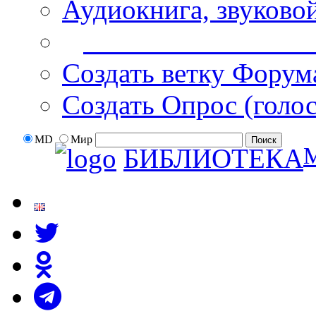
Аудиокнига, звуково
Дополнительные оп
Создать ветку Форум
Создать Опрос (голо
MD
Мир
БИБЛИОТЕКА