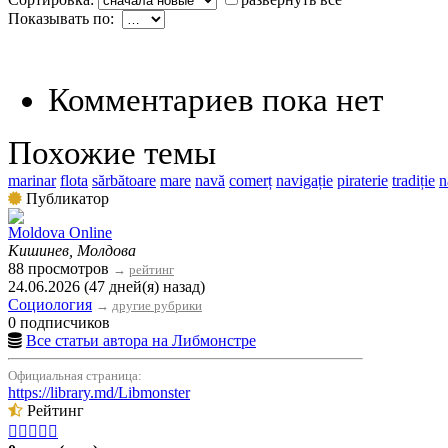
Показывать по:
Комментариев пока нет
Похожие темы
marinar
flota
sărbătoare
mare
navă
comerț
navigație
piraterie
tradiție
n
Публикатор
Moldova Online
Кишинев, Молдова
88 просмотров
→
рейтинг
24.06.2026 (47 дней(я) назад)
Социология
→
другие рубрики
0 подписчиков
Все статьи автора на Либмонстре
Официальная страница:
https://library.md/Libmonster
Рейтинг




