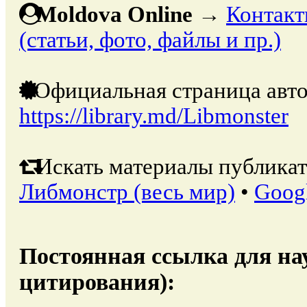
Moldova Online
→
Контакт
(статьи, фото, файлы и пр.)
Официальная страница авто
https://library.md/Libmonster
Искать материалы публикат
Либмонстр (весь мир)
•
Goog
Постоянная ссылка для на
цитирования):