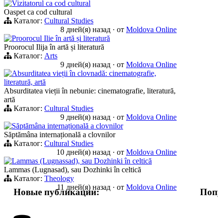
Vizitatorul ca cod cultural
Oaspet ca cod cultural
Каталог:
Cultural Studies
8 дней(я) назад
·
от
Moldova Online
Proorocul Ilie în artă și literatură
Proorocul Ilija în artă și literatură
Каталог:
Arts
9 дней(я) назад
·
от
Moldova Online
Absurditatea vieții în clovnadă: cinematografie,
literatură, artă
Absurditatea vieții în nebunie: cinematografie, literatură,
artă
Каталог:
Cultural Studies
9 дней(я) назад
·
от
Moldova Online
Săptămâna internațională a clovnilor
Săptămâna internațională a clovnilor
Каталог:
Cultural Studies
10 дней(я) назад
·
от
Moldova Online
Lammas (Lugnassad), sau Dozhinki în celtică
Lammas (Lugnasad), sau Dozhinki în celtică
Каталог:
Theology
11 дней(я) назад
·
от
Moldova Online
Новые публикации:
Поп