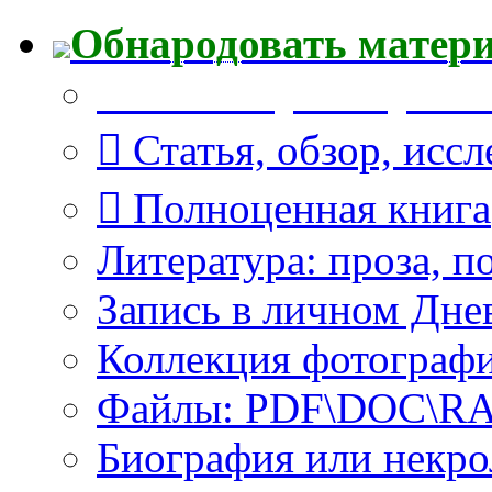
Обнародовать матер
Что Вы публикуете?
Статья, обзор, исс
Полноценная книга
Литература: проза, п
Запись в личном Дне
Коллекция фотограф
Файлы: PDF\DOC\RAR
Биография или некро