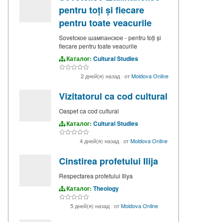
pentru toți și fiecare
pentru toate veacurile
Sovetское шампанское - pentru toți și
fiecare pentru toate veacurile
Каталог:
Cultural Studies
2 дней(я) назад
·
от
Moldova Online
Vizitatorul ca cod cultural
Oaspet ca cod cultural
Каталог:
Cultural Studies
4 дней(я) назад
·
от
Moldova Online
Cinstirea profetului Ilija
Respectarea profetului Iliya
Каталог:
Theology
5 дней(я) назад
·
от
Moldova Online