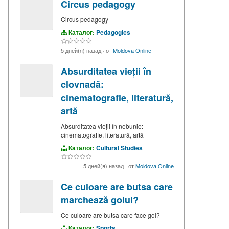
Circus pedagogy
Circus pedagogy
Каталог:
Pedagogics
5 дней(я) назад
·
от
Moldova Online
Absurditatea vieții în
clovnadă:
cinematografie, literatură,
artă
Absurditatea vieții în nebunie:
cinematografie, literatură, artă
Каталог:
Cultural Studies
5 дней(я) назад
·
от
Moldova Online
Ce culoare are butsa care
marchează golul?
Ce culoare are butsa care face gol?
Каталог:
Sports