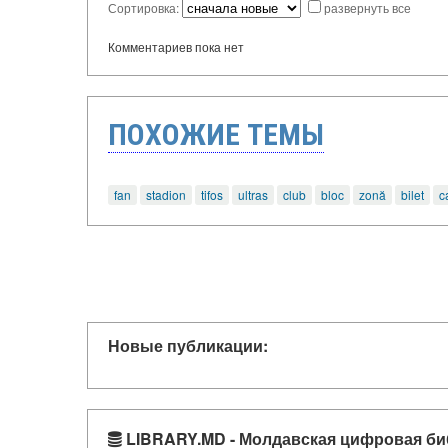
Сортировка:
развернуть все
Комментариев пока нет
ПОХОЖИЕ ТЕМЫ
fan
stadion
tifos
ultras
club
bloc
zonă
bilet
c
Новые публикации:
LIBRARY.MD - Молдавская цифровая би