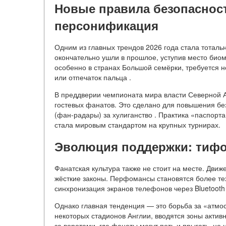
Новые правила безопаснос
персонификация
Одним из главных трендов 2026 года стала тотал
окончательно ушли в прошлое, уступив место био
особенно в странах Большой семёрки, требуется н
или отпечаток пальца .
В преддверии чемпионата мира власти Северной А
гостевых фанатов. Это сделано для повышения бе
(фан-радары) за хулиганство . Практика «паспорта
стала мировым стандартом на крупных турнирах.
Эволюция поддержки: тифо-
Фанатская культура также не стоит на месте. Движ
жёсткие законы. Перфомансы становятся более те
синхронизация экранов телефонов через Bluetooth
Однако главная тенденция — это борьба за «атмос
некоторых стадионов Англии, вводятся зоны активн
за воротами, где фанаты могут петь и прыгать, н