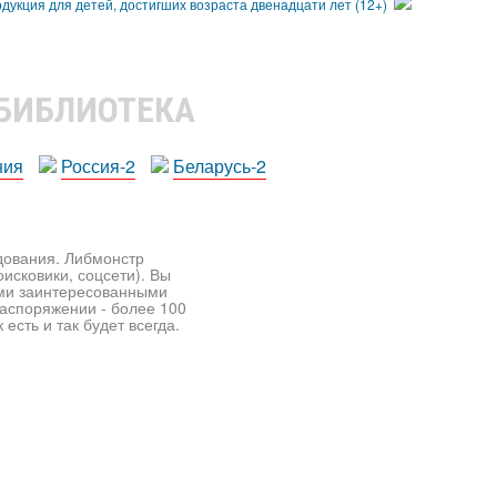
 БИБЛИОТЕКА
ния
Россия-2
Беларусь-2
едования. Либмонстр
исковики, соцсети). Вы
ими заинтересованными
распоряжении - более 100
есть и так будет всегда.