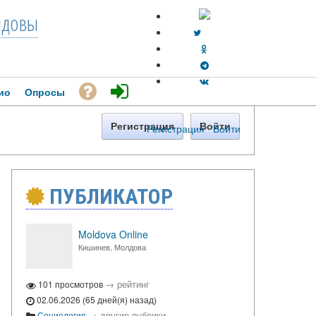
довы
ио
Опросы
Регистрация
Войти
Регистрация
·
Войти
ПУБЛИКАТОР
Moldova Online
Кишинев, Молдова
→
рейтинг
101 просмотров
02.06.2026 (65 дней(я) назад)
→
другие рубрики
Социология