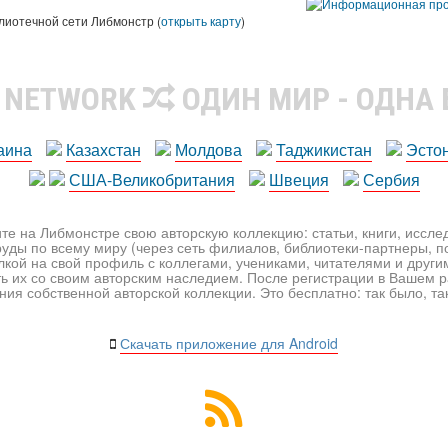
лиотечной сети Либмонстр (
открыть карту
)
R NETWORK
ОДИН МИР - ОДНА
аина
Казахстан
Молдова
Таджикистан
Эсто
США-Великобритания
Швеция
Сербия
те на Либмонстре свою авторскую коллекцию: статьи, книги, иссл
уды по всему миру (через сеть филиалов, библиотеки-партнеры, по
лкой на свой профиль с коллегами, учениками, читателями и друг
ь их со своим авторским наследием. После регистрации в Вашем 
ия собственной авторской коллекции. Это бесплатно: так было, так 
Скачать приложение для Android