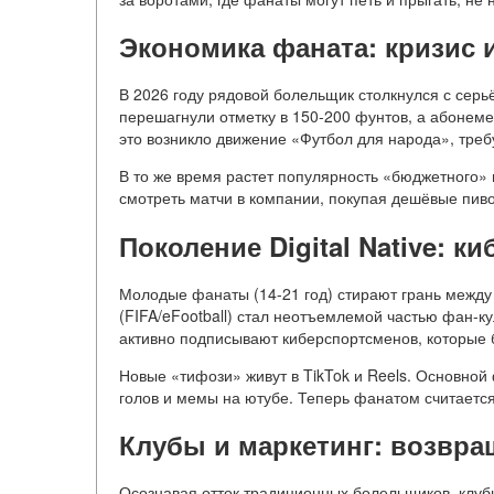
Экономика фаната: кризис
В 2026 году рядовой болельщик столкнулся с сер
перешагнули отметку в 150-200 фунтов, а абонемен
это возникло движение «Футбол для народа», тре
В то же время растет популярность «бюджетного»
смотреть матчи в компании, покупая дешёвые пиво 
Поколение Digital Native: к
Молодые фанаты (14-21 год) стирают грань межд
(FIFA/eFootball) стал неотъемлемой частью фан-к
активно подписывают киберспортсменов, которые б
Новые «тифози» живут в TikTok и Reels. Основной
голов и мемы на ютубе. Теперь фанатом считается 
Клубы и маркетинг: возвра
Осознавая отток традиционных болельщиков, клубы