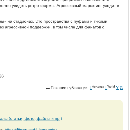
можно увидеть ретро-формы. Агрессивный маркетинг уходит в
ны» на стадионах. Это пространства с пуфами и тихими
ез агрессивной поддержки, в том числе для фанатов с
026
Молдова
World
Похожие публикации:
L
L
Y
G
алы (статьи, фото, файлы и пр.)
ре:
https://library.md/Libmonster