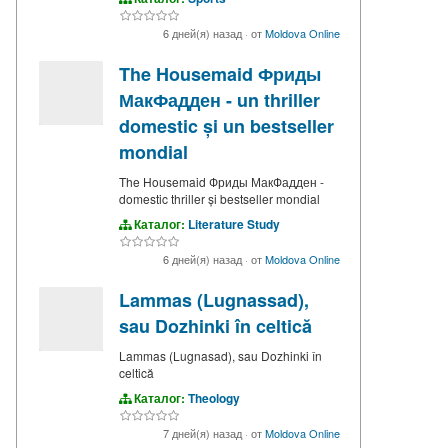
6 дней(я) назад
·
от
Moldova Online
The Housemaid Фриды
МакФадден - un thriller
domestic și un bestseller
mondial
The Housemaid Фриды МакФадден -
domestic thriller și bestseller mondial
Каталог:
Literature Study
6 дней(я) назад
·
от
Moldova Online
Lammas (Lugnassad),
sau Dozhinki în celtică
Lammas (Lugnasad), sau Dozhinki în
celtică
Каталог:
Theology
7 дней(я) назад
·
от
Moldova Online