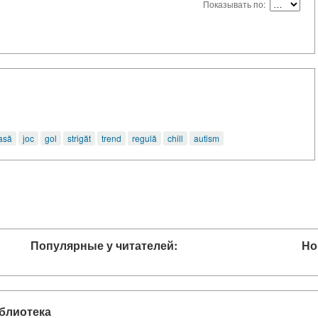
Показывать по:
asă
joc
gol
strigăt
trend
regulă
chill
autism
Популярные у читателей:
Но
блиотека