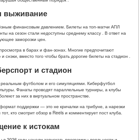
 и выживание
ьёзным финансовым давлением. Билеты на топ-матчи АПЛ
ты на сезон стали недоступны среднему классу . В ответ на
бующее заморозки цен.
 просмотра в барах и фан-зонах. Многие предпочитают
и снэки, вместо того чтобы брать дорогие билеты на стадион .
иберспорт и стадион
у реальным футболом и его симуляциями. Киберфутбол
ультуры. Фанаты проводят параллельные турниры, а клубы
олеют за них в виртуальном пространстве.
 формат поддержки — это не кричалки на трибуне, а нарезки
тот, кто смотрит обзор в Reels и комментирует пост клуба.
щение к истокам
 в 2026 году начали запускать программы лояльности и