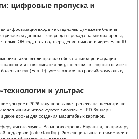
ти: цифровые пропуска и
ьная цифровизация входа на стадионы. Бумажные билеты
метрическим данным. Теперь для прохода на многие арены,
е только QR-код, но и подтверждение личности через Face ID
мерики также ввели правило обязательной регистрации
зопасности и отслеживания лиц, попавших в «черные списки»
 болельщика» (Fan ID), уже знакомая по российскому опыту,
технологии и ультрас
ение ультрас в 2026 году переживает ренессанс, несмотря на
хнологичными: используются гигантские LED-баннеры,
 и даже дроны для создания масштабных картинок.
феру живого звука». Во многих странах Европы и, по примеру
ой поддержки (safe standing). Это специальные стоячие места
е нарушая общественный порядок .