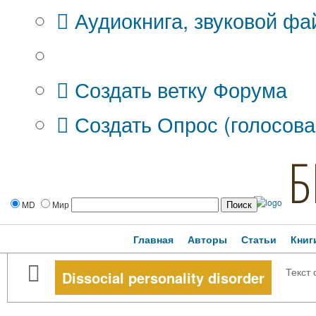
Аудиокнига, звуковой фа
Дополнительные опции:
Создать ветку Форума
Создать Опрос (голосова
Б
MD
Мир
Главная
Авторы
Статьи
Книг
Текст 
Dissocial personality disorder