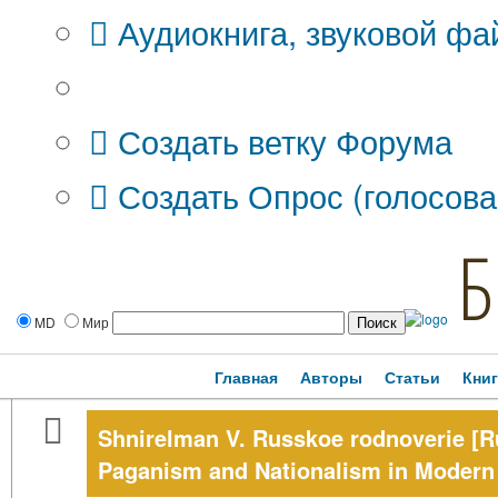
Аудиокнига, звуковой фа
Дополнительные опции:
Создать ветку Форума
Создать Опрос (голосова
Б
MD
Мир
Главная
Авторы
Статьи
Кни
Shnirelman V. Russkoe rodnoverie [R
Paganism and Nationalism in Modern