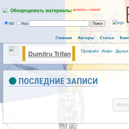
делитесь с миром!
Обнародовать материалы
MD
Мир
Главная
Авторы
Статьи
Кни
Профайл
·
Инфо
·
Друзья
Dumitru Trifan
ПОСЛЕДНИЕ ЗАПИСИ
ПУСТ