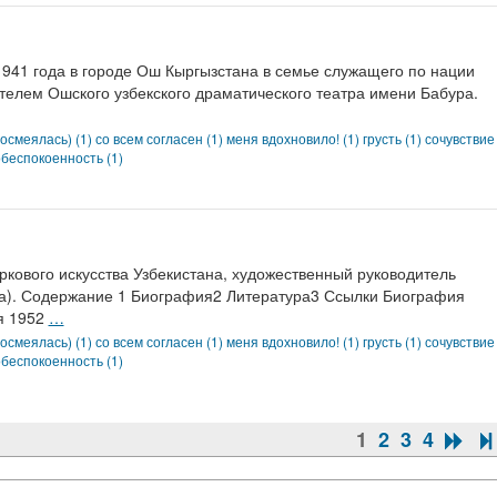
1 года в городе Ош Кыргызстана в семье служащего по нации
ателем Ошского узбекского драматического театра имени Бабура.
осмеялась) (1)
со всем согласен (1)
меня вдохновило! (1)
грусть (1)
сочувствие
беспокоенность (1)
вого искусства Узбекистана, художественный руководитель
ка). Содержание 1 Биография2 Литература3 Ссылки Биография
я 1952
…
осмеялась) (1)
со всем согласен (1)
меня вдохновило! (1)
грусть (1)
сочувствие
беспокоенность (1)
1
2
3
4