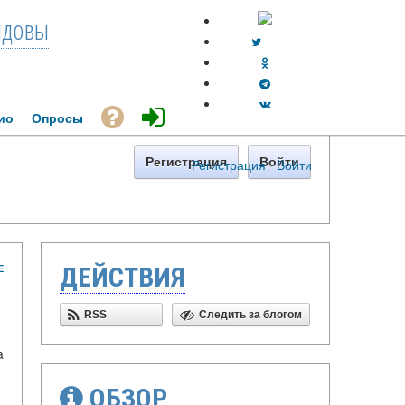
довы
ио
Опросы
Регистрация
Войти
Регистрация
·
Войти
Е
ДЕЙСТВИЯ
RSS
Следить за блогом
a
ОБЗОР