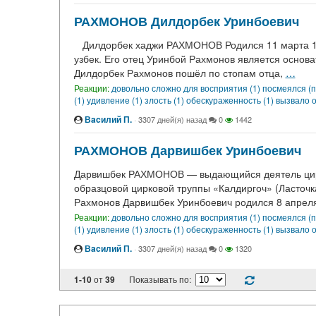
РАХМОНОВ Дилдорбек Уринбоевич
Дилдорбек хаджи РАХМОНОВ Родился 11 марта 194
узбек. Его отец Уринбой Рахмонов является основ
Дилдорбек Рахмонов пошёл по стопам отца,
…
Реакции:
довольно сложно для восприятия (1)
посмеялся (п
(1)
удивление (1)
злость (1)
обескураженность (1)
вызвало о
Вacилий П.
·
3307 дней(я) назад
0
1442
РАХМОНОВ Дарвишбек Уринбоевич
Дарвишбек РАХМОНОВ — выдающийся деятель цирко
образцовой цирковой труппы «Калдиргоч» (Ласточ
Рахмонов Дарвишбек Уринбоевич родился 8 апрел
Реакции:
довольно сложно для восприятия (1)
посмеялся (п
(1)
удивление (1)
злость (1)
обескураженность (1)
вызвало о
Вacилий П.
·
3307 дней(я) назад
0
1320
1-10
от
39
Показывать по: