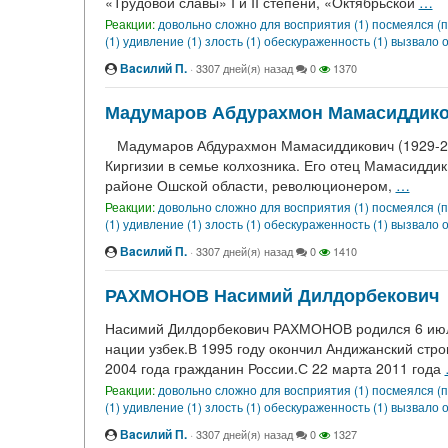
«Трудовой славы» I и II степени, «Октябрьской
…
Реакции:
довольно сложно для восприятия (1)
посмеялся (п
(1)
удивление (1)
злость (1)
обескураженность (1)
вызвало о
Вacилий П.
·
3307 дней(я) назад
0
1370
Мадумаров Абдурахмон Мамасиддик
Мадумаров Абдурахмон Мамасиддикович (1929-2008
Киргизии в семье колхозника. Его отец Мамасидди
районе Ошской области, революционером,
…
Реакции:
довольно сложно для восприятия (1)
посмеялся (п
(1)
удивление (1)
злость (1)
обескураженность (1)
вызвало о
Вacилий П.
·
3307 дней(я) назад
0
1410
РАХМОНОВ Насимий Дилдорбекович
Насимий Дилдорбекович РАХМОНОВ родился 6 июля
нации узбек.В 1995 году окончил Андижанский стр
2004 года гражданин России.С 22 марта 2011 года
Реакции:
довольно сложно для восприятия (1)
посмеялся (п
(1)
удивление (1)
злость (1)
обескураженность (1)
вызвало о
Вacилий П.
·
3307 дней(я) назад
0
1327