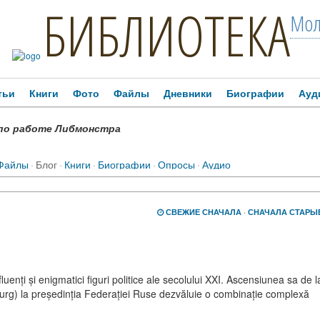
БИБЛИОТЕКА
Мол
тьи
Книги
Фото
Файлы
Дневники
Биографии
Ауд
по работе Либмонстра
Файлы
·
Блог
·
Книги
·
Биографии
·
Опросы
·
Аудио
СВЕЖИЕ СНАЧАЛА
·
СНАЧАЛА СТАРЫ
luenți și enigmatici figuri politice ale secolului XXI. Ascensiunea sa de l
rg) la președinția Federației Ruse dezvăluie o combinație complexă