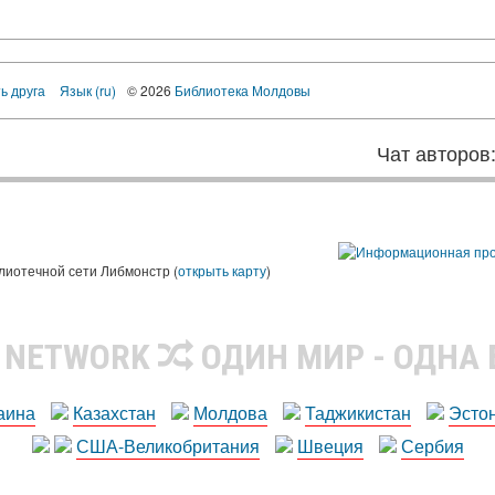
ь друга
Язык (ru)
© 2026
Библиотека Молдовы
Чат авторов
лиотечной сети Либмонстр (
открыть карту
)
R NETWORK
ОДИН МИР - ОДНА
аина
Казахстан
Молдова
Таджикистан
Эсто
США-Великобритания
Швеция
Сербия