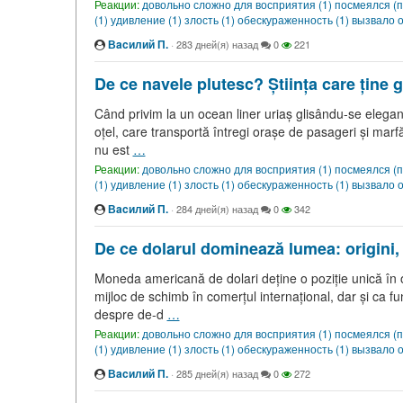
Реакции:
довольно сложно для восприятия (1)
посмеялся (п
(1)
удивление (1)
злость (1)
обескураженность (1)
вызвало о
Вacилий П.
·
283 дней(я) назад
0
221
De ce navele plutesc? Știința care ține g
Când privim la un ocean liner uriaș glisându-se elega
oțel, care transportă întregi orașe de pasageri și mar
nu est
…
Реакции:
довольно сложно для восприятия (1)
посмеялся (п
(1)
удивление (1)
злость (1)
обескураженность (1)
вызвало о
Вacилий П.
·
284 дней(я) назад
0
342
De ce dolarul dominează lumea: origini, 
Moneda americană de dolari deține o poziție unică în
mijloc de schimb în comerțul internațional, dar și ca f
despre de-d
…
Реакции:
довольно сложно для восприятия (1)
посмеялся (п
(1)
удивление (1)
злость (1)
обескураженность (1)
вызвало о
Вacилий П.
·
285 дней(я) назад
0
272