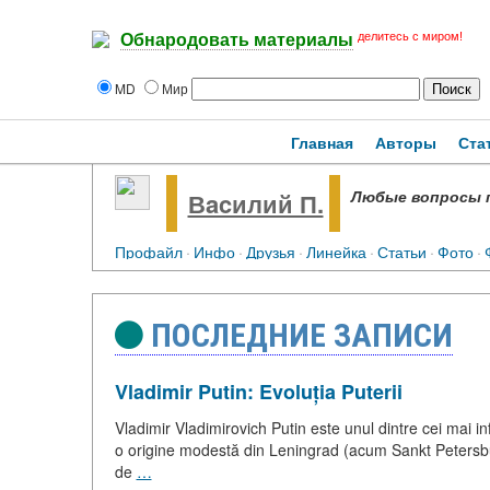
делитесь с миром!
Обнародовать материалы
MD
Мир
Главная
Авторы
Ста
Любые вопросы 
Вacилий П.
Профайл
·
Инфо
·
Друзья
·
Линейка
·
Статьи
·
Фото
·
ПОСЛЕДНИЕ ЗАПИСИ
Vladimir Putin: Evoluția Puterii
Vladimir Vladimirovich Putin este unul dintre cei mai inf
o origine modestă din Leningrad (acum Sankt Petersbu
de
…