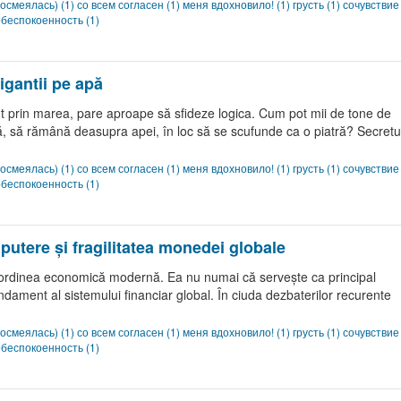
осмеялась) (1)
со всем согласен (1)
меня вдохновило! (1)
грусть (1)
сочувствие
беспокоенность (1)
igantii pe apă
nt prin marea, pare aproape să sfideze logica. Cum pot mii de tone de
fă, să rămână deasupra apei, în loc să se scufunde ca o piatră? Secretu
осмеялась) (1)
со всем согласен (1)
меня вдохновило! (1)
грусть (1)
сочувствие
беспокоенность (1)
putere și fragilitatea monedei globale
 ordinea economică modernă. Ea nu numai că servește ca principal
undament al sistemului financiar global. În ciuda dezbaterilor recurente
осмеялась) (1)
со всем согласен (1)
меня вдохновило! (1)
грусть (1)
сочувствие
беспокоенность (1)