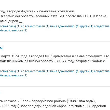
у в городе Андижан Узбекистана, советский
 Ферганской области, военный атташе Посольства СССР в Иране,
 командиров
…
осмеялась) (1)
со всем согласен (1)
меня вдохновило! (1)
грусть (1)
сочувствие
беспокоенность (1)
ч
рта 1954 года в городе Ош, Кыргызстана в семье служащих. Его
одственником в Ошской области. В 1977 году Кахрамон хаджи с
осмеялась) (1)
со всем согласен (1)
меня вдохновило! (1)
грусть (1)
сочувствие
беспокоенность (1)
ч
 колхоза «Шоро» Карасуйского района (1938-1954 годы),
-1968 годы) кавалер двух орденов «Красного знамени», орденов