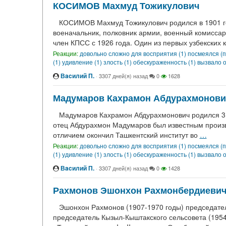
КОСИМОВ Махмуд Тожикулович
КОСИМОВ Махмуд Тожикулович родился в 1901 год
военачальник, полковник армии, военный комиссар
член КПСС с 1926 года. Один из первых узбекских
Реакции:
довольно сложно для восприятия (1)
посмеялся (п
(1)
удивление (1)
злость (1)
обескураженность (1)
вызвало о
Вacилий П.
·
3307 дней(я) назад
0
1628
Мадумаров Кахрамон Абдурахмонови
Мадумаров Кахрамон Абдурахмонович родился 3 ма
отец Абдурахмон Мадумаров был известным произв
отличием окончил Ташкентский институт во
…
Реакции:
довольно сложно для восприятия (1)
посмеялся (п
(1)
удивление (1)
злость (1)
обескураженность (1)
вызвало о
Вacилий П.
·
3307 дней(я) назад
0
1428
Рахмонов Эшонхон Рахмонбердиеви
Эшонхон Рахмонов (1907-1970 годы) председатель
председатель Кызыл-Кыштакского сельсовета (1954