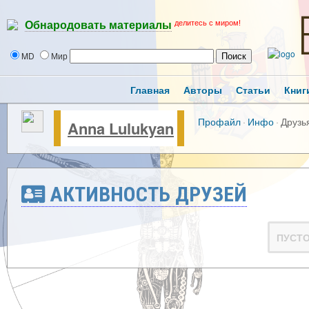
делитесь с миром!
Обнародовать материалы
MD
Мир
Главная
Авторы
Статьи
Книг
Профайл
·
Инфо
·
Друзь
Anna Lulukyan
АКТИВНОСТЬ ДРУЗЕЙ
ПУСТ