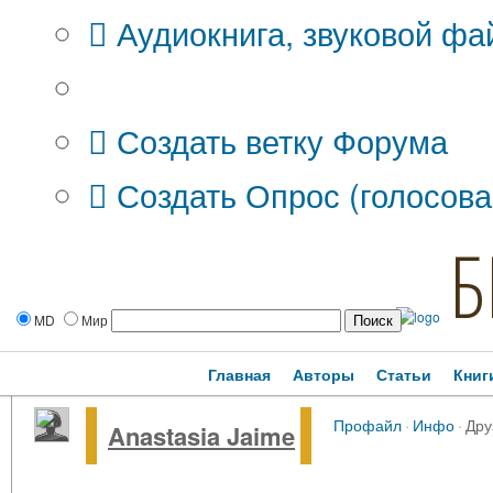
Аудиокнига, звуковой фа
Дополнительные опции:
Создать ветку Форума
Создать Опрос (голосова
Б
MD
Мир
Главная
Авторы
Статьи
Книг
Профайл
·
Инфо
·
Дру
Anastasia Jaime