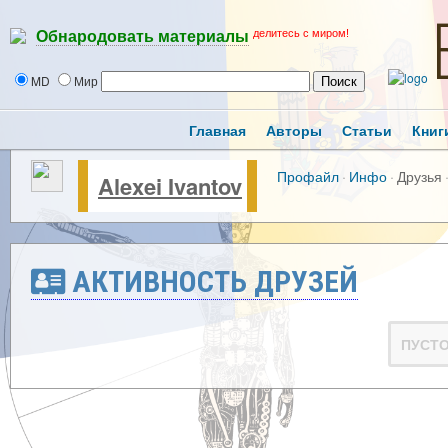
делитесь с миром!
Обнародовать материалы
MD
Мир
Главная
Авторы
Статьи
Книг
Профайл
·
Инфо
·
Друзья
Alexei Ivantov
АКТИВНОСТЬ ДРУЗЕЙ
ПУСТ