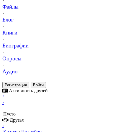
·
Файлы
·
Блог
·
Книги
·
Биографии
·
Опросы
·
Аудио
Регистрация
Войти
Активность друзей
‹
›
Пусто
Друзья
‹
Кратко
·
Подробно