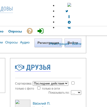
довы
ио
Опросы
ии
·
Опросы
·
Аудио
Регистрация
Войти
Регистрация
·
Войти
ДРУЗЬЯ
Сортировка:
только с фото
только в сети
Показывать по:
Вacилий П.