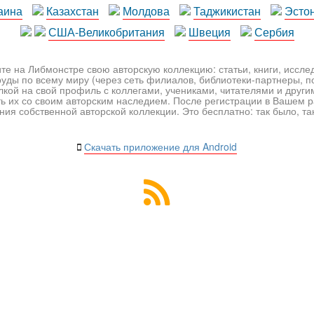
аина
Казахстан
Молдова
Таджикистан
Эсто
США-Великобритания
Швеция
Сербия
те на Либмонстре свою авторскую коллекцию: статьи, книги, иссл
уды по всему миру (через сеть филиалов, библиотеки-партнеры, по
лкой на свой профиль с коллегами, учениками, читателями и друг
ь их со своим авторским наследием. После регистрации в Вашем 
ия собственной авторской коллекции. Это бесплатно: так было, так 
Скачать приложение для Android