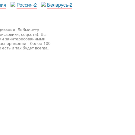
ния
Россия-2
Беларусь-2
едования. Либмонстр
исковики, соцсети). Вы
ими заинтересованными
распоряжении - более 100
есть и так будет всегда.