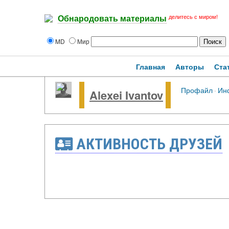
делитесь с миром!
Обнародовать материалы
MD
Мир
Главная
Авторы
Ста
Профайл
·
Ин
Alexei Ivantov
АКТИВНОСТЬ ДРУЗЕЙ