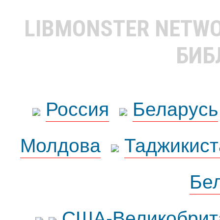
LIBMONSTER NETW
БИБ
Россия
Беларусь
Молдова
Таджикист
Бе
США-Великобрит