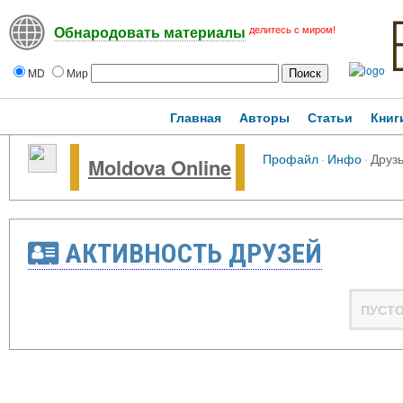
делитесь с миром!
Обнародовать материалы
MD
Мир
Главная
Авторы
Статьи
Книг
Профайл
·
Инфо
·
Друз
Moldova Online
АКТИВНОСТЬ ДРУЗЕЙ
ПУСТ