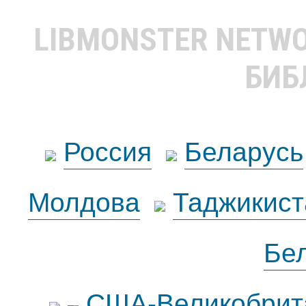
LIBMONSTER NETW
БИБ
Россия
Беларусь
Молдова
Таджикист
Бе
США-Великобрит