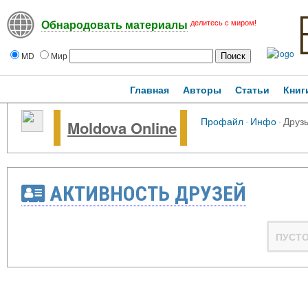
делитесь с миром!
Обнародовать материалы
MD
Мир
Главная
Авторы
Статьи
Книг
Профайл
·
Инфо
·
Друз
Moldova Online
АКТИВНОСТЬ ДРУЗЕЙ
ПУСТ