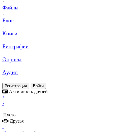
·
Файлы
·
Блог
·
Книги
·
Биографии
·
Опросы
·
Аудио
Регистрация
Войти
Активность друзей
‹
›
Пусто
Друзья
‹