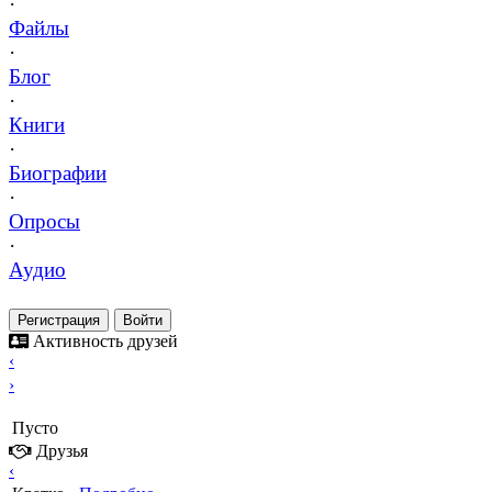
·
Файлы
·
Блог
·
Книги
·
Биографии
·
Опросы
·
Аудио
Регистрация
Войти
Активность друзей
‹
›
Пусто
Друзья
‹