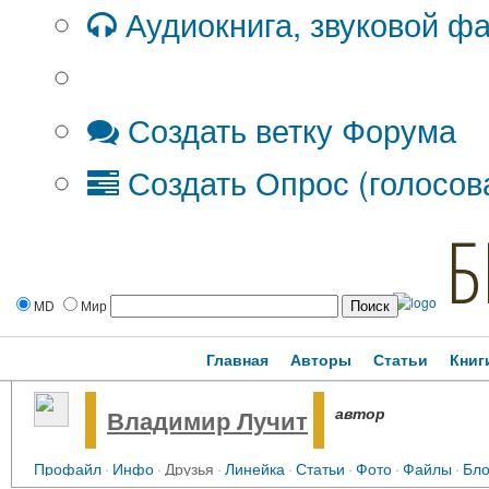
Аудиокнига, звуковой ф
Дополнительные опции:
Создать ветку Форума
Создать Опрос (голосов
Б
MD
Мир
Главная
Авторы
Статьи
Книг
автор
Владимир Лучит
Профайл
·
Инфо
·
Друзья
·
Линейка
·
Статьи
·
Фото
·
Файлы
·
Бло