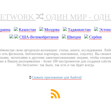
NETWORK
ОДИН МИР - ОД
краина
Казахстан
Молдова
Таджикистан
Эстон
США-Великобритания
Швеция
Сербия
ибмонстре свою авторскую коллекцию: статьи, книги, исследования. Ли
з сеть филиалов, библиотеки-партнеры, поисковики, соцсети). Вы сможет
иками, читателями и другими заинтересованными лицами, чтобы ознако
ии в Вашем распоряжении - более 100 инструментов для создания собст
Это бесплатно: так было, так есть и так будет всегда.
Скачать приложение для Android