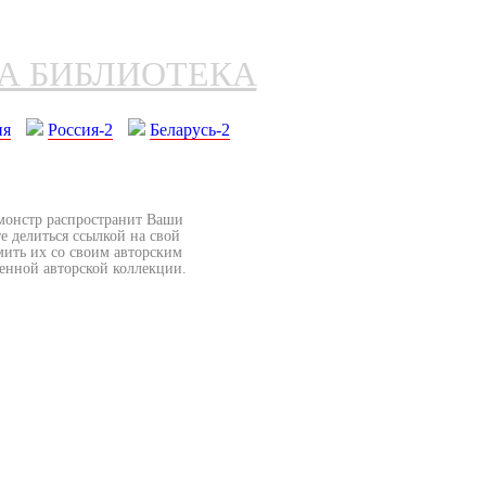
НА БИБЛИОТЕКА
ия
Россия-2
Беларусь-2
бмонстр распространит Ваши
е делиться ссылкой на свой
мить их со своим авторским
венной авторской коллекции.