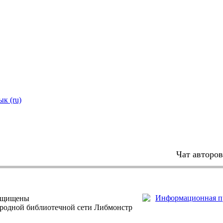
ык (ru)
Чат авторо
защищены
ародной библиотечной сети Либмонстр