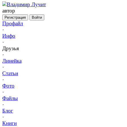
Владимир Лучит
автор
Регистрация
Войти
Профайл
·
Инфо
·
Друзья
·
Линейка
·
Статьи
·
Фото
·
Файлы
·
Блог
·
Книги