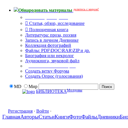
делитесь с миром!
Обнародовать материалы
Что Вы публикуете?
Статья, обзор, исследование
Полноценная книга
Литература: проза, поэзия
Запись в личном Дневнике
Коллекция фотографий
Файлы: PDF\DOC\RAR\ZIP и др.
Биография или некролог
Аудиокнига, звуковой файл
Дополнительные опции:
Создать ветку Форума
Создать Опрос (голосования)
MD
Мир
Молдовы
БИБЛИОТЕКА
Регистрация
·
Войти
·
Главная
Авторы
Статьи
Книги
Фото
Файлы
Дневники
Би