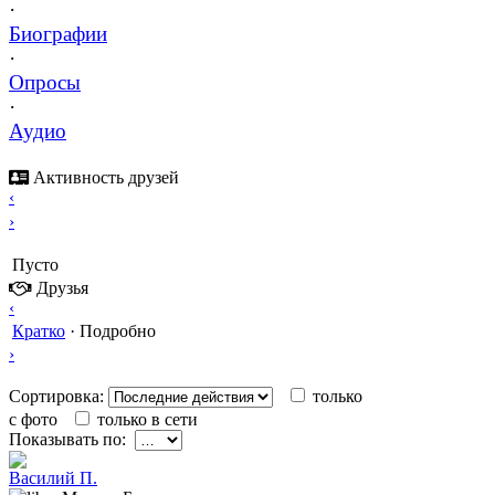
·
Биографии
·
Опросы
·
Аудио
Активность друзей
‹
›
Пусто
Друзья
‹
Кратко
·
Подробно
›
Сортировка:
только
с фото
только в сети
Показывать по:
Вacилий П.