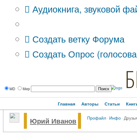
Аудиокнига, звуковой фа
Дополнительные опции:
Создать ветку Форума
Создать Опрос (голосова
Б
MD
Мир
Главная
Авторы
Статьи
Книг
Профайл
·
Инфо
·
Друзь
Юрий Иванов