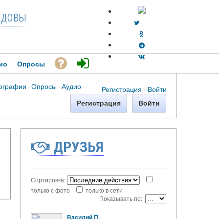
довы
ио
Опросы
ографии
·
Опросы
·
Аудио
Регистрация
·
Войти
Регистрация
Войти
ДРУЗЬЯ
Сортировка:
только с фото
только в сети
Показывать по:
Вacилий П.