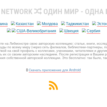
R NETWORK
ОДИН МИР - ОДНА
аина
Казахстан
Молдова
Таджикистан
Эсто
США-Великобритания
Швеция
Сербия
те на Либмонстре свою авторскую коллекцию: статьи, книги, иссл
уды по всему миру (через сеть филиалов, библиотеки-партнеры, по
лкой на свой профиль с коллегами, учениками, читателями и друг
ь их со своим авторским наследием. После регистрации в Вашем 
ия собственной авторской коллекции. Это бесплатно: так было, так 
Скачать приложение для Android