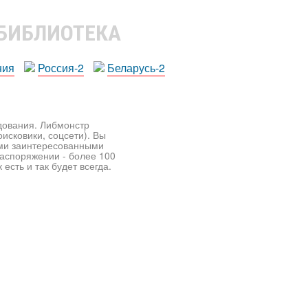
 БИБЛИОТЕКА
ния
Россия-2
Беларусь-2
едования. Либмонстр
исковики, соцсети). Вы
ими заинтересованными
распоряжении - более 100
есть и так будет всегда.