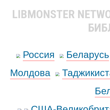
LIBMONSTER NETW
БИБ
Россия
Беларусь
Молдова
Таджикист
Бе
США-Великобрит