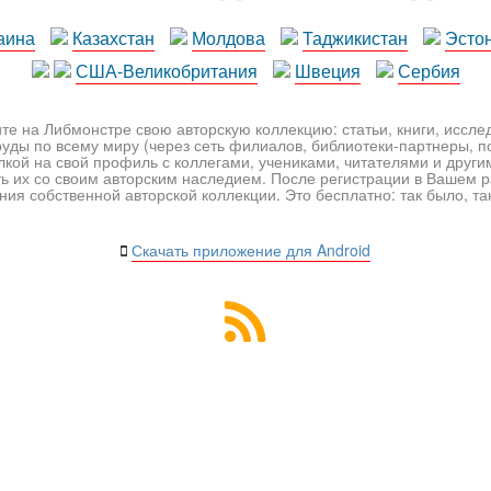
аина
Казахстан
Молдова
Таджикистан
Эсто
США-Великобритания
Швеция
Сербия
те на Либмонстре свою авторскую коллекцию: статьи, книги, иссл
уды по всему миру (через сеть филиалов, библиотеки-партнеры, по
лкой на свой профиль с коллегами, учениками, читателями и друг
ь их со своим авторским наследием. После регистрации в Вашем 
ия собственной авторской коллекции. Это бесплатно: так было, так 
Скачать приложение для Android