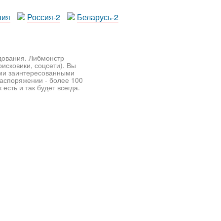
ния
Россия-2
Беларусь-2
едования. Либмонстр
исковики, соцсети). Вы
ими заинтересованными
распоряжении - более 100
есть и так будет всегда.