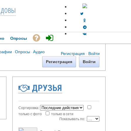
довы
ио
Опросы
рафии
·
Опросы
·
Аудио
Регистрация
·
Войти
Регистрация
Войти
ДРУЗЬЯ
Сортировка:
только с фото
только в сети
Показывать по: