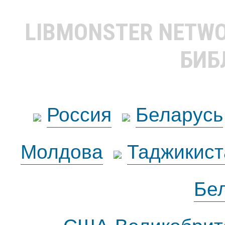
LIBMONSTER NETW
БИБ
Россия
Беларусь
Молдова
Таджикист
Бе
США-Великобрит