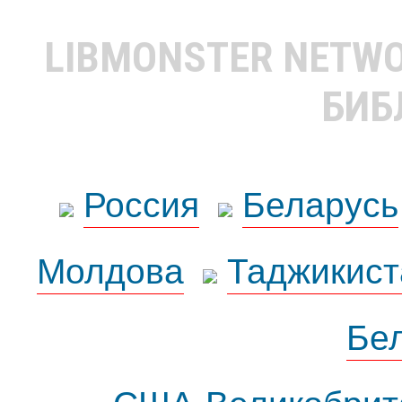
LIBMONSTER NETW
БИБ
Россия
Беларусь
Молдова
Таджикист
Бе
США-Великобрит