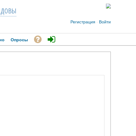
довы
Регистрация
·
Войти
ио
Опросы