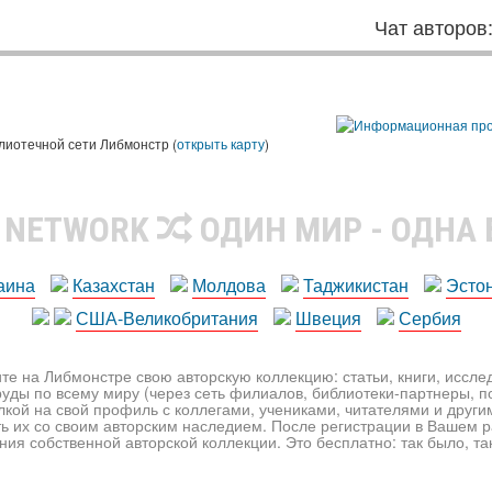
Чат авторов
лиотечной сети Либмонстр (
открыть карту
)
R NETWORK
ОДИН МИР - ОДНА
аина
Казахстан
Молдова
Таджикистан
Эсто
США-Великобритания
Швеция
Сербия
те на Либмонстре свою авторскую коллекцию: статьи, книги, иссл
уды по всему миру (через сеть филиалов, библиотеки-партнеры, по
лкой на свой профиль с коллегами, учениками, читателями и друг
ь их со своим авторским наследием. После регистрации в Вашем 
ия собственной авторской коллекции. Это бесплатно: так было, так 