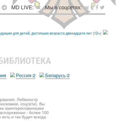
:
MD LIVE:
Мы в соцсетях:
 БИБЛИОТЕКА
ния
Россия-2
Беларусь-2
едования. Либмонстр
исковики, соцсети). Вы
ими заинтересованными
распоряжении - более 100
есть и так будет всегда.