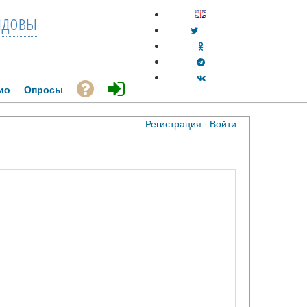
довы
ио
Опросы
Регистрация
·
Войти