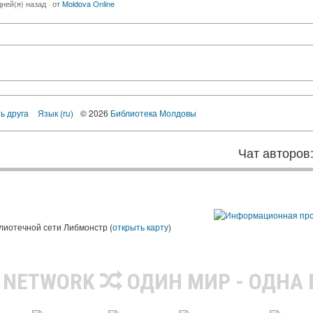
дней(я) назад
·
от
Moldova Online
ь друга
Язык (ru)
© 2026
Библиотека Молдовы
Чат авторов
лиотечной сети Либмонстр (
открыть карту
)
R NETWORK
ОДИН МИР - ОДНА