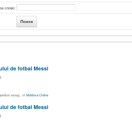
ое слово:
rului de fotbal Messi
i
дней(я) назад
·
от
Moldova Online
rului de fotbal Messi
i