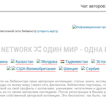
Чат авторов
лиотечной сети Либмонстр (
открыть карту
)
R NETWORK
ОДИН МИР - ОДНА
аина
Казахстан
Молдова
Таджикистан
Эсто
США-Великобритания
Швеция
Сербия
те на Либмонстре свою авторскую коллекцию: статьи, книги, иссл
уды по всему миру (через сеть филиалов, библиотеки-партнеры, по
лкой на свой профиль с коллегами, учениками, читателями и друг
ь их со своим авторским наследием. После регистрации в Вашем 
ия собственной авторской коллекции. Это бесплатно: так было, так 