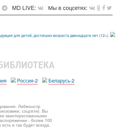
:
MD LIVE:
Мы в соцсетях:
 БИБЛИОТЕКА
ния
Россия-2
Беларусь-2
едования. Либмонстр
исковики, соцсети). Вы
ими заинтересованными
распоряжении - более 100
есть и так будет всегда.