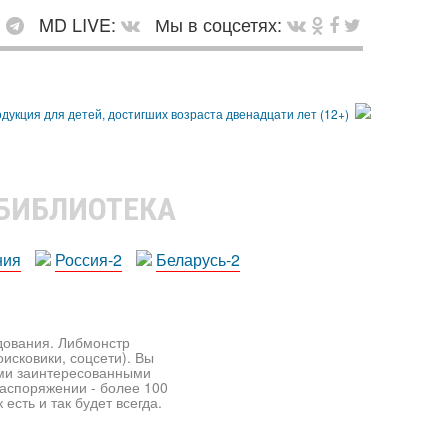
:
MD LIVE:
Мы в соцсетях:
 БИБЛИОТЕКА
ния
Россия-2
Беларусь-2
едования. Либмонстр
исковики, соцсети). Вы
ими заинтересованными
распоряжении - более 100
есть и так будет всегда.