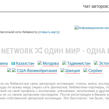
Чат авторов
лиотечной сети Либмонстр (
открыть карту
)
R NETWORK
ОДИН МИР - ОДНА
аина
Казахстан
Молдова
Таджикистан
Эсто
США-Великобритания
Швеция
Сербия
те на Либмонстре свою авторскую коллекцию: статьи, книги, иссл
уды по всему миру (через сеть филиалов, библиотеки-партнеры, по
лкой на свой профиль с коллегами, учениками, читателями и друг
ь их со своим авторским наследием. После регистрации в Вашем 
ия собственной авторской коллекции. Это бесплатно: так было, так 