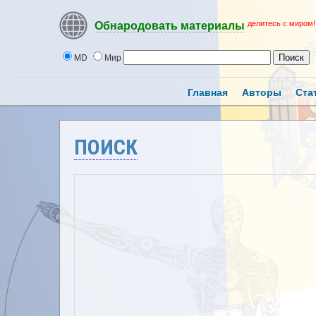
делитесь с миром!
Обнародовать материалы
MD
Мир
Главная
Авторы
Ста
ПОИСК