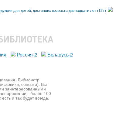
 БИБЛИОТЕКА
ния
Россия-2
Беларусь-2
едования. Либмонстр
исковики, соцсети). Вы
ими заинтересованными
распоряжении - более 100
есть и так будет всегда.