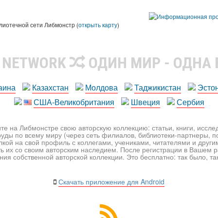
лиотечной сети Либмонстр (
открыть карту
)
R NETWORK
ОДИН МИР - ОДНА
аина
Казахстан
Молдова
Таджикистан
Эсто
США-Великобритания
Швеция
Сербия
те на Либмонстре свою авторскую коллекцию: статьи, книги, иссл
уды по всему миру (через сеть филиалов, библиотеки-партнеры, по
лкой на свой профиль с коллегами, учениками, читателями и друг
ь их со своим авторским наследием. После регистрации в Вашем 
ия собственной авторской коллекции. Это бесплатно: так было, так 
Скачать приложение для Android