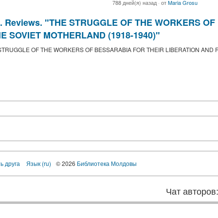
788 дней(я) назад
·
от
Maria Grosu
USSR. Reviews. "THE STRUGGLE OF THE WORKERS 
E SOVIET MOTHERLAND (1918-1940)"
. "THE STRUGGLE OF THE WORKERS OF BESSARABIA FOR THEIR LIBERATION AN
ь друга
Язык (ru)
© 2026
Библиотека Молдовы
Чат авторов