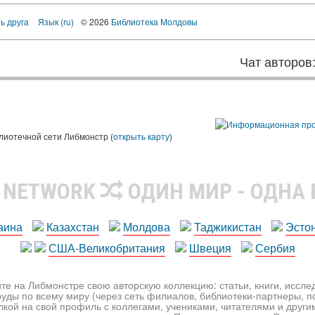
ь друга
Язык (ru)
© 2026
Библиотека Молдовы
Чат авторов
лиотечной сети Либмонстр (
открыть карту
)
R NETWORK
ОДИН МИР - ОДНА
аина
Казахстан
Молдова
Таджикистан
Эсто
США-Великобритания
Швеция
Сербия
те на Либмонстре свою авторскую коллекцию: статьи, книги, иссл
уды по всему миру (через сеть филиалов, библиотеки-партнеры, по
лкой на свой профиль с коллегами, учениками, читателями и друг