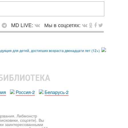
:
MD LIVE:
Мы в соцсетях:
 БИБЛИОТЕКА
ния
Россия-2
Беларусь-2
едования. Либмонстр
исковики, соцсети). Вы
ими заинтересованными