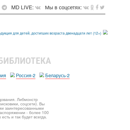
:
MD LIVE:
Мы в соцсетях:
 БИБЛИОТЕКА
ния
Россия-2
Беларусь-2
едования. Либмонстр
исковики, соцсети). Вы
ими заинтересованными
распоряжении - более 100
есть и так будет всегда.