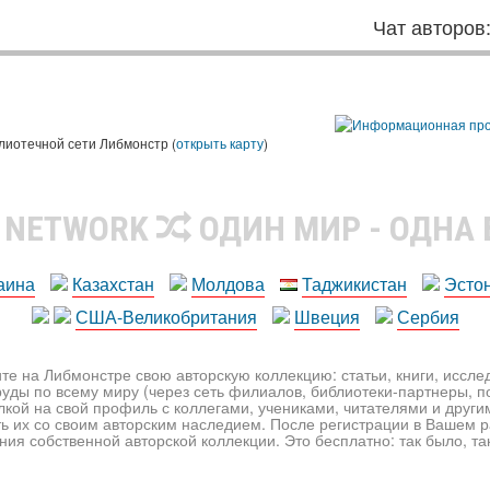
Чат авторов
лиотечной сети Либмонстр (
открыть карту
)
R NETWORK
ОДИН МИР - ОДНА
аина
Казахстан
Молдова
Таджикистан
Эсто
США-Великобритания
Швеция
Сербия
те на Либмонстре свою авторскую коллекцию: статьи, книги, иссл
уды по всему миру (через сеть филиалов, библиотеки-партнеры, по
лкой на свой профиль с коллегами, учениками, читателями и друг
ь их со своим авторским наследием. После регистрации в Вашем 
ия собственной авторской коллекции. Это бесплатно: так было, так 