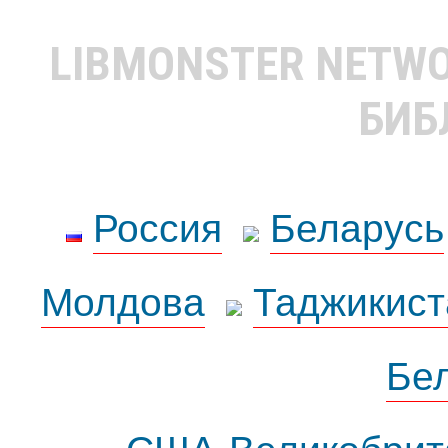
LIBMONSTER NETW
БИБ
Россия
Беларусь
Молдова
Таджикист
Бе
США-Великобрит