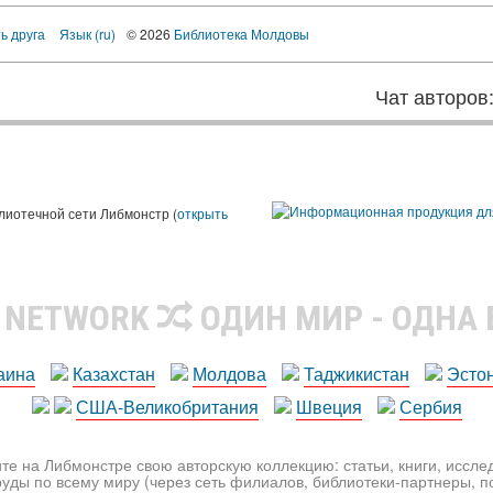
ь друга
Язык (ru)
© 2026
Библиотека Молдовы
Чат авторов
лиотечной сети Либмонстр (
открыть
R NETWORK
ОДИН МИР - ОДНА
аина
Казахстан
Молдова
Таджикистан
Эсто
США-Великобритания
Швеция
Сербия
те на Либмонстре свою авторскую коллекцию: статьи, книги, иссл
уды по всему миру (через сеть филиалов, библиотеки-партнеры, по