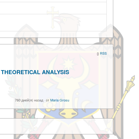
RSS
: THEORETICAL ANALYSIS
760 дней(я) назад
·
от
Maria Grosu