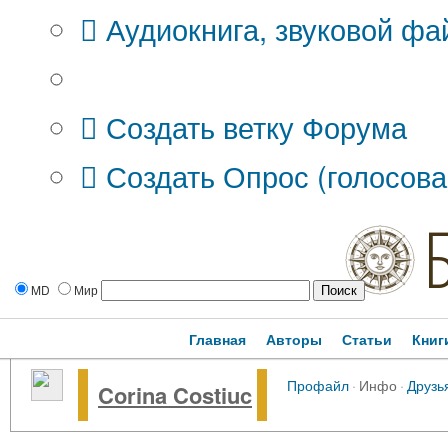
Аудиокнига, звуковой фа
Дополнительные опции:
Создать ветку Форума
Создать Опрос (голосова
MD
Мир
Главная
Авторы
Статьи
Книг
Профайл
·
Инфо
·
Друзь
Corina Costiuc