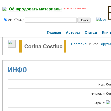
делитесь с миром!
Обнародовать материалы
MD
Мир
Главная
Авторы
Статьи
Книг
Профайл
·
Инфо
·
Друзь
Corina Costiuc
ИНФО
Cor
Имя:
Cos
Фамилия:
Страна: