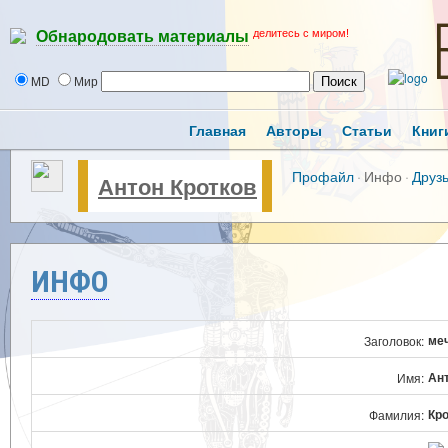
делитесь с миром!
Обнародовать материалы
MD
Мир
Главная
Авторы
Статьи
Книг
Профайл
·
Инфо
·
Друз
Антон Кротков
ИНФО
ме
Заголовок:
Ан
Имя:
Кр
Фамилия: