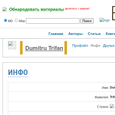
делитесь с миром!
Обнародовать материалы
MD
Мир
Главная
Авторы
Статьи
Книг
Профайл
·
Инфо
·
Друзья
Dumitru Trifan
ИНФО
Dum
Имя:
Tri
Фамилия:
Страна: