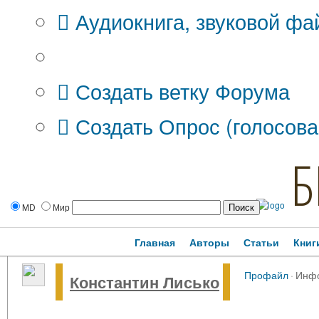
Аудиокнига, звуковой фа
Дополнительные опции:
Создать ветку Форума
Создать Опрос (голосова
Б
MD
Мир
Главная
Авторы
Статьи
Книг
Профайл
·
Инф
Константин Лисько