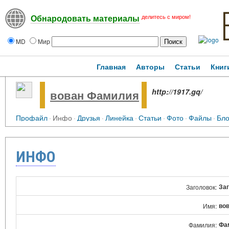
делитесь с миром!
Обнародовать материалы
MD
Мир
Главная
Авторы
Статьи
Книг
http://1917.gq/
вован Фамилия
Профайл
·
Инфо
·
Друзья
·
Линейка
·
Статьи
·
Фото
·
Файлы
·
Бло
ИНФО
За
Заголовок:
во
Имя:
Фа
Фамилия: