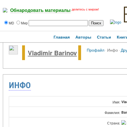
делитесь с миром!
Обнародовать материалы
MD
Мир
Главная
Авторы
Статьи
Книг
Профайл
·
Инфо
·
Др
Vladimir Barinov
ИНФО
Vla
Имя:
Bar
Фамилия:
Страна: