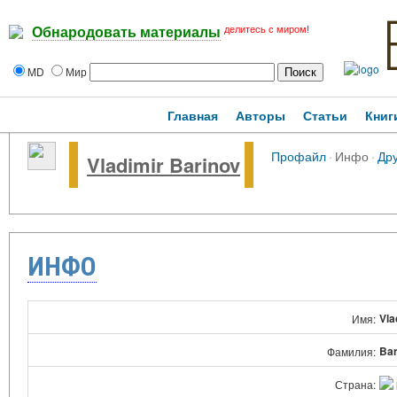
делитесь с миром!
Обнародовать материалы
MD
Мир
Главная
Авторы
Статьи
Книг
Профайл
·
Инфо
·
Др
Vladimir Barinov
ИНФО
Vla
Имя:
Bar
Фамилия:
Страна: